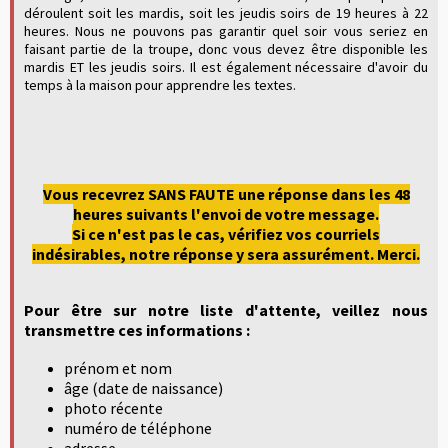
déroulent soit les mardis, soit les jeudis soirs de 19 heures à 22
heures. Nous ne pouvons pas garantir quel soir vous seriez en
faisant partie de la troupe, donc vous devez être disponible les
mardis ET les jeudis soirs. Il est également nécessaire d'avoir du
temps à la maison pour apprendre les textes.
Vous recevrez SANS FAUTE une réponse dans les 48
heures suivants l'envoi de votre message.
Si ce n'est pas le cas, vérifiez vos courriels
indésirables, notre réponse y sera assurément. Merci.
Pour être sur notre liste d'attente, veillez nous
transmettre ces informations :
prénom et nom
âge (date de naissance)
photo récente
numéro de téléphone